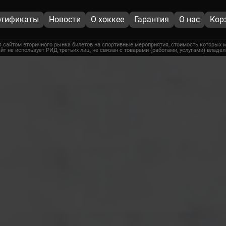
ртификаты
Новости
О хоккее
Гарантия
О нас
Кор
 сайтом вторичного рынка билетов на спортивные мероприятия, стоимость которых м
йт не использует РИД третьих лиц, не связан с товарами (работами, услугами) владе