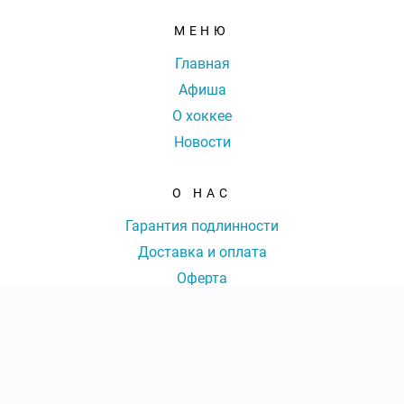
МЕНЮ
Главная
Афиша
О хоккее
Новости
О НАС
Гарантия подлинности
Доставка и оплата
Оферта
Контакты
КОНТАКТЫ
КОЛ-ВО БИЛЕТОВ:
ШТ
СУММА:
₽
8 (800) 77-77-036
|
от
₽
ОТКРЫТЬ
СЕКТОР