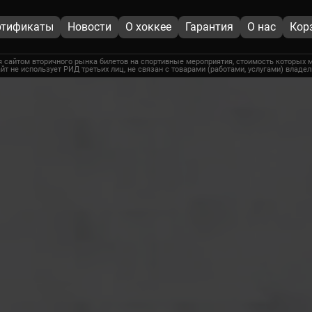
ртификаты
Новости
О хоккее
Гарантия
О нас
Кор
 сайтом вторичного рынка билетов на спортивные мероприятия, стоимость которых м
йт не использует РИД третьих лиц, не связан с товарами (работами, услугами) владе