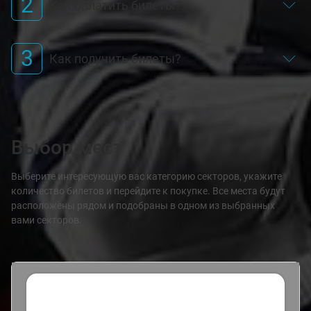
2
Как оплатить билеты?
3
Как получить билеты?
Выбор мест
Выберите интересующую вас категорию секторов, укажите
количество билетов и перейдите к покупке. Все места будут
расположены рядом и подобраны в одном из выбранных
вами секторов.