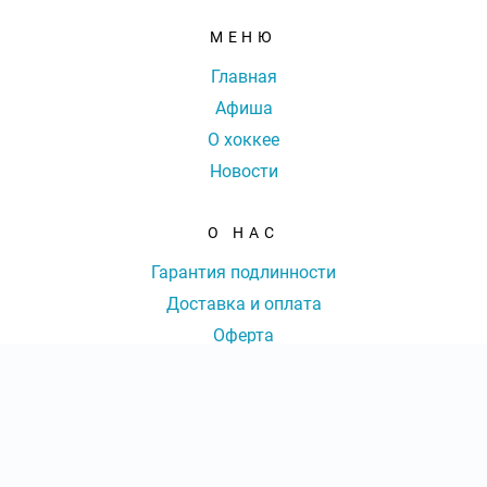
МЕНЮ
Главная
Афиша
О хоккее
Новости
О НАС
Гарантия подлинности
Доставка и оплата
Оферта
Контакты
КОНТАКТЫ
КОЛ-ВО БИЛЕТОВ:
ШТ
СУММА:
₽
8 (800) 77-77-036
|
от
₽
ОТКРЫТЬ
СЕКТОР