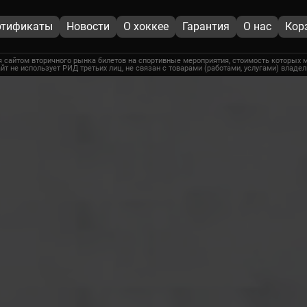
ртификаты
Новости
О хоккее
Гарантия
О нас
Кор
 сайтом вторичного рынка билетов на спортивные мероприятия, стоимость которых м
йт не использует РИД третьих лиц, не связан с товарами (работами, услугами) владе