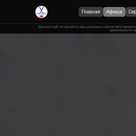
Главная
Афиша
Се
Данный сайт не является официальным сайтом ФХР, является
деятельности са