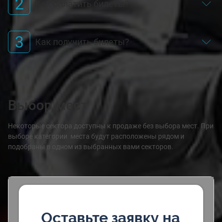
2
Как оплатить билеты?
3
Как получить билеты?
Выбор мест
Некоторые сектора доступны к продаже без выбора мест. При
выборе категории места будут расположены рядом и
подобраны в одном из выбранных вами секторов.
Оставьте заявку на